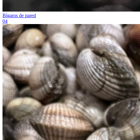
Bígaros de pared
0
4