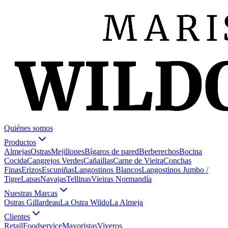
Quiénes somos
Productos
Almejas
Ostras
Mejillones
Bígaros de pared
Berberechos
Bocina
Cocida
Cangrejos Verdes
Cañaillas
Carne de Vieira
Conchas
Finas
Erizos
Escupiñas
Langostinos Blancos
Langostinos Jumbo /
Tigre
Lapas
Navajas
Tellinas
Vieiras Normandía
Nuestras Marcas
Ostras Gillardeau
La Ostra Wildo
La Almeja
Clientes
Retail
Foodservice
Mayoristas
Viveros